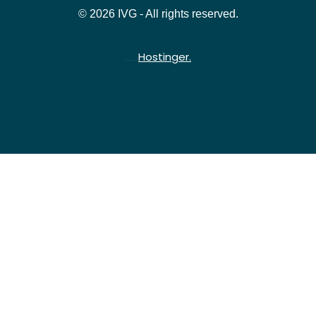
© 2026 IVG - All rights reserved.
Hostinger.
Hospedado gratuitamente na