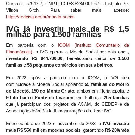
Corrente: 57543-7, CNPJ: 13.188.828/0001-67 – Instituto Pe.
Vilson Groh. Para saber mais, acesse:
https://redeivg.org.br/moeda-social
IVG já investiu mais de R$ 1,5
milhão para 1.500 famílias
Em parceria com o
ICOM (Instituto Comunitário de
Florianópolis)
, o IVG operou a Moeda Social por dois anos,
investindo R$ 944.700,00
, beneficiando cerca de
1.500
famílias
e
53 pequenos comércios em seus bairros
.
Em 2022, após a parceria com o ICOM, o IVG deu
continuidade à Moeda Social apoiando
55 famílias do Morro
do Mocotó
,
150 do Monte Cristo
, ambos em Florianópolis, e
50 do bairro Ponte do Imaruim
, em Palhoça:
205 famílias
que já participam dos projetos da ACAM, do CEDEP e da
Associação João Paulo II, organizações da Rede IVG.
Entre outubro de 2022 e novembro de 2023, o
IVG investiu
mais R$ 550 mil em moedas sociais
, garantindo
R$ 200/mês