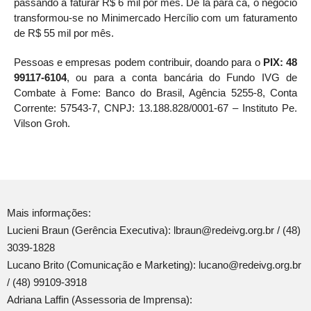
passando a faturar R$ 6 mil por mês. De lá para cá, o negócio
transformou-se no Minimercado Hercílio com um faturamento
de R$ 55 mil por mês.
Pessoas e empresas podem contribuir, doando para o
PIX: 48
99117-6104
, ou para a conta bancária do Fundo IVG de
Combate à Fome: Banco do Brasil, Agência 5255-8, Conta
Corrente: 57543-7, CNPJ: 13.188.828/0001-67 – Instituto Pe.
Vilson Groh.
Mais informações:
Lucieni Braun (Gerência Executiva): lbraun@redeivg.org.br / (48)
3039-1828
Lucano Brito (Comunicação e Marketing): lucano@redeivg.org.br
/ (48) 99109-3918
Adriana Laffin (Assessoria de Imprensa):