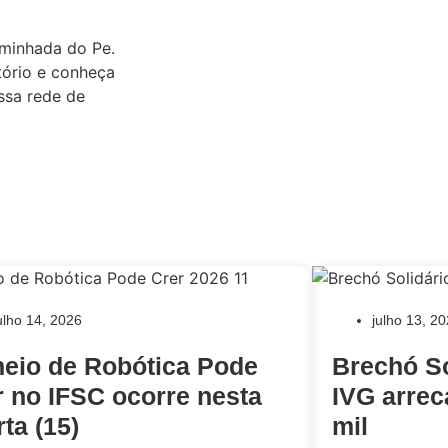
aminhada do Pe.
tório e conheça
ssa rede de
ulho 14, 2026
julho 13, 2
neio de Robótica Pode
Brechó So
r no IFSC ocorre nesta
IVG arrec
ta (15)
mil