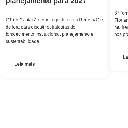
planejamento para 2027
3º Tor
GT de Captação reuniu gestores da Rede IVG e
Floria
de fora para discutir estratégias de
mulher
fortalecimento institucional, planejamento e
nas pr
sustentabilidade
Le
Leia mais
MAIS NOTÍCIAS