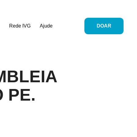
o
Rede IVG
Ajude
DOAR
MBLEIA
 PE.