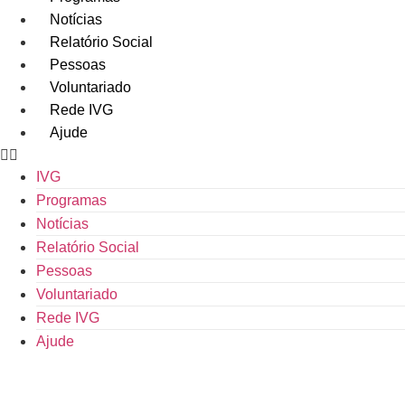
Ir
Notícias
para
Relatório Social
o
Pessoas
conteúdo
Voluntariado
Rede IVG
Ajude
IVG
Programas
Notícias
Relatório Social
Pessoas
Voluntariado
Rede IVG
Ajude
DOAR