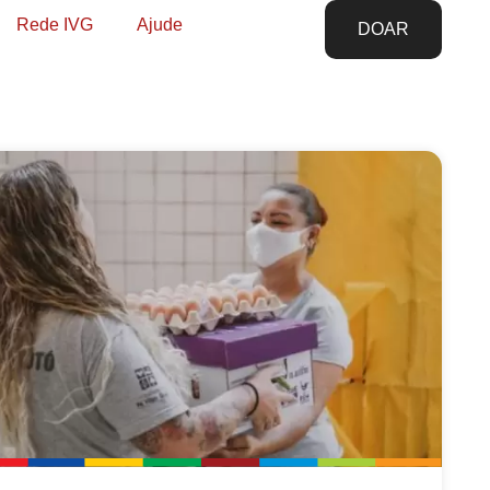
Rede IVG
Ajude
DOAR