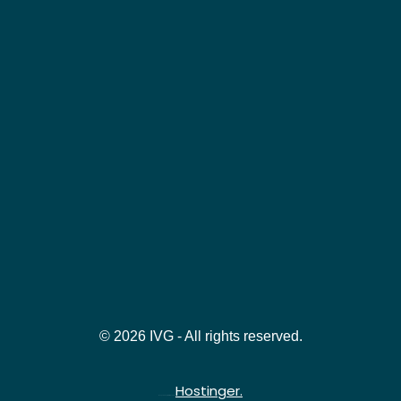
© 2026 IVG - All rights reserved.
Hostinger.
Hospedado gratuitamente na