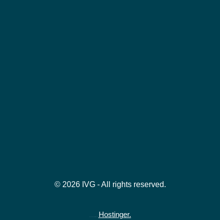
© 2026 IVG - All rights reserved.
Hostinger.
Hospedado gratuitamente na