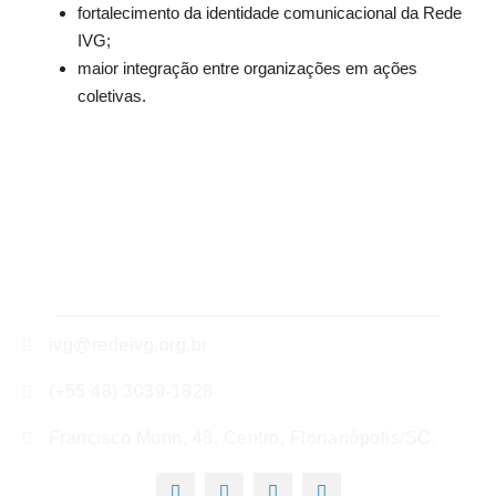
fortalecimento da identidade comunicacional da Rede
IVG;
maior integração entre organizações em ações
coletivas.
ivg@redeivg.org.br
(+55 48) 3039-1828
Francisco Monn, 48. Centro, Florianópolis/SC.