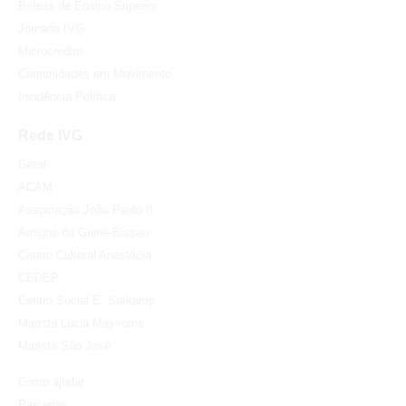
Bolsas de Ensino Superior
Jornada IVG
Microcrédito
Comunidades em Movimento
Incidência Política
Rede IVG
Geral
ACAM
Associação João Paulo II
Amigos da Guiné-Bissau
Centro Cultural Anastácia
CEDEP
Centro Social E. Sarkamp
Marista Lucia Mayvorne
Marista São José
Como ajudar
Parcerias