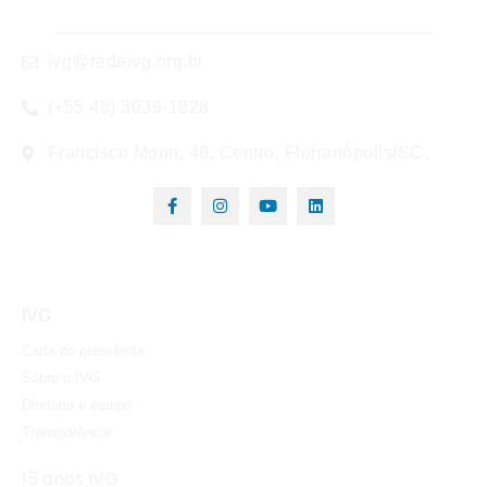
ivg@redeivg.org.br
(+55 48) 3039-1828
Francisco Monn, 48. Centro, Florianópolis/SC.
IVG
Carta do presidente
Sobre o IVG
Diretoria e equipe
Transparência
15 anos IVG