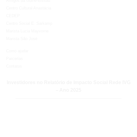
Amigos da Guiné-Bissau
Centro Cultural Anastácia
CEDEP
Centro Social E. Sarkamp
Marista Lucia Mayvorne
Marista São José
Como ajudar
Parcerias
Contatos
Investidores no Relatório de Impacto Social Rede IVG
– Ano 2025