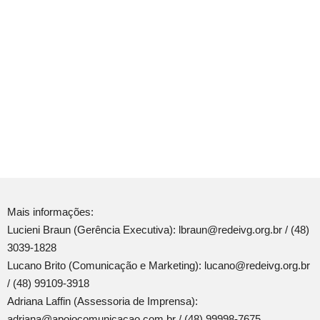
Mais informações:
Lucieni Braun (Gerência Executiva): lbraun@redeivg.org.br / (48)
3039-1828
Lucano Brito (Comunicação e Marketing): lucano@redeivg.org.br
/ (48) 99109-3918
Adriana Laffin (Assessoria de Imprensa):
adriana@apoiocomunicacao.com.br / (48) 99998-7675