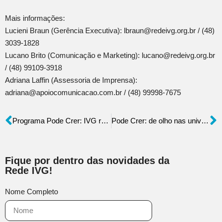
Mais informações:
Lucieni Braun (Gerência Executiva): lbraun@redeivg.org.br / (48)
3039-1828
Lucano Brito (Comunicação e Marketing): lucano@redeivg.org.br
/ (48) 99109-3918
Adriana Laffin (Assessoria de Imprensa):
adriana@apoiocomunicacao.com.br / (48) 99998-7675
Programa Pode Crer: IVG reúne empresários e presidente da Caixa
Pode Crer: de olho nas universidades e empresas de tecnologia, IVG oferece formação cidadã e profissional
Fique por dentro das novidades da
Rede IVG!
Nome Completo