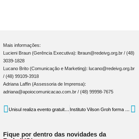
Mais informações:
Lucieni Braun (Gerência Executiva): lbraun@redeivg.org.br / (48)
3039-1828
Lucano Brito (Comunicação e Marketing): lucano@redeivg.org.br
/ (48) 99109-3918
Adriana Laffin (Assessoria de Imprensa):
adriana@apoiocomunicacao.com.br / (48) 99998-7675
Unisul realiza evento gratuito de tecnologia, empreendedorismo e ciências da saúde
Instituto Vilson Groh forma jovens de periferias em cursos voltados para mercado de tecnologia de Florianópolis
Fique por dentro das novidades da