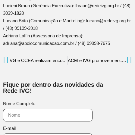
Lucieni Braun (Gerência Executiva): lbraun@redeivg.org.br / (48)
3039-1828
Lucano Brito (Comunicação e Marketing): lucano@redeivg.org.br
/ (48) 99109-3918
Adriana Laffin (Assessoria de Imprensa):
adriana@apoiocomunicacao.com.br / (48) 99998-7675
IVG e CCEA realizam encontro com famílias de jovens do Caixa Tem – Programa Pode Crer
ACM e IVG promovem encontro virtual com médicos de Florianópolis nesta terça (18)
Fique por dentro das novidades da
Rede IVG!
Nome Completo
E-mail