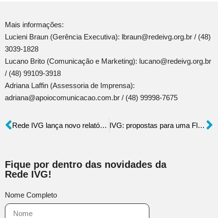
Mais informações:
Lucieni Braun (Gerência Executiva): lbraun@redeivg.org.br / (48)
3039-1828
Lucano Brito (Comunicação e Marketing): lucano@redeivg.org.br
/ (48) 99109-3918
Adriana Laffin (Assessoria de Imprensa):
adriana@apoiocomunicacao.com.br / (48) 99998-7675
Rede IVG lança novo relatório social e celebra 15 anos do Instituto
IVG: propostas para uma Florianópolis mais inclusiva e justa
Fique por dentro das novidades da
Rede IVG!
Nome Completo