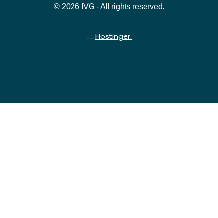
© 2026 IVG - All rights reserved.
Hostinger.
Hospedado gratuitamente na