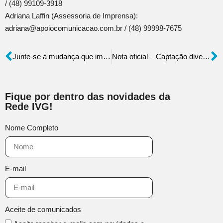
/ (48) 99109-3918
Adriana Laffin (Assessoria de Imprensa):
adriana@apoiocomunicacao.com.br / (48) 99998-7675
Junte-se à mudança que importa: conheça a nova campanha do Movimento Nacional ODS SC
Nota oficial – Captação diversificada de recursos assegura continuidade dos projetos do IVG
Fique por dentro das novidades da
Rede IVG!
Nome Completo
E-mail
Aceite de comunicados